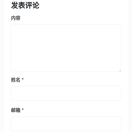
发表评论
内容
姓名
*
邮箱
*