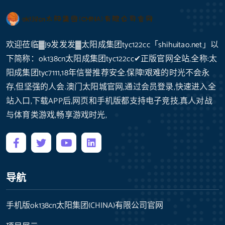
欢迎莅临▓J9发发发▓太阳成集团tyc122cc「shihuitao.net」以
下简称：ok138cn太阳成集团tyc122cc✔正版官网全站,全称:太
阳成集团tyc7111,18年信誉推荐安全.保障!艰难的时光不会永
存,但坚强的人会.澳门太阳城官网,通过会员登录,快速进入全
站入口,下载APP后,网页和手机版都支持电子竞技,真人对战
与体育类游戏,畅享游戏时光,
导航
手机版ok138cn太阳集团(CHINA)有限公司官网