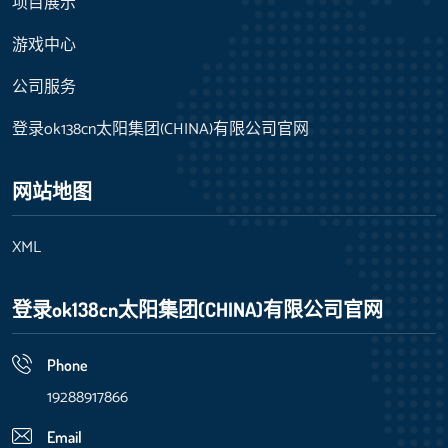
项目展示
游戏中心
公司服务
登录ok138cn太阳集团(CHINA)有限公司官网
网站地图
XML
登录ok138cn太阳集团(CHINA)有限公司官网
Phone
19288917866
Email