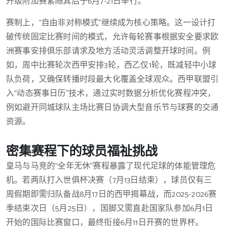
升级附加赛紧随其后于6月7-21日举行。
赛制上，“自由非对称模式”继续成为核心策略。这一设计打
破传统固定比赛时间的模式，允许每轮赛事根据安全要求欧
洲赛事安排俱乐部请求及地方活动灵活调整开球时间。例
如，周中比赛轮次西甲安排3轮，西乙仅1轮，既减轻中小球
队负荷，又确保转播时段最大化覆盖全球观众。西甲联盟引
入“动态赛事日历”技术，通过实时数据分析优化赛程冲突，
例如避开同城球队主场比赛日协调大型音乐节与球赛的交通
资源。
密集赛程下的球员福祉挑战
皇马与马竞的“全年无休”赛程暴露了现代足球的体能管理危
机。若两队打入世俱杯决赛（7月13日结束），球员仅有三
周假期即需归队备战8月17日的西甲揭幕战，而2025-2026赛
季结束次日（5月25日），国脚又需直赴国家队参加6月1日
开始的国际比赛窗口，最终衔接6月11日开赛的世界杯。