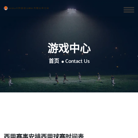
游戏中心
首页
Contact Us
西甲赛事安排西甲球赛时间表